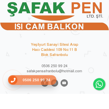
Yeşilyurt Sanayi Sitesi Arap
Hacı Caddesi 109 No:11 B
Blok Safranbolu
0506 250 99 24
safakpensafranbolu@hotmail.com
Wh
0506 250 99 24
www.safakpen.com.tr ©