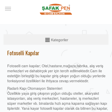
KATEGORİLER
Kategoriler
Cam Balkon
Fotoselli Kapılar
Alüminyum Doğrama
Fotoselli cam kapılar; Otel,hastane,mağaza,fabrika, alış veriş
Alüminyum Korkuluk
merkezleri ve dahabirçok yer için tercih edilmektedir.Cam ile
Otomatik Panjur
estetiğin birleştiği bu kapılar giriş çıkışın yoğun olduğu yerlerde
fonksiyonel özellikleri ile ihtiyaca cevap vermektedir.
Stor Garaj Kapıları
Radarlı Kapı Otomasyon Sistemleri
Fotoselli Kapılar
Özellikle yaya giriş çıkışının yoğun olduğu oteller, akaryakıt
istasyonları, alış veriş merkezleri, hastaneler, iş merkezleri
Bahçe Kapısı Motorları
süper marketler vb. binalarda hızlı açma kapama sağlayan kapı
tipleridir. Yana kayar fotoselli kapılar olarak da bilinen bu kapılar,
Seksiyonel Kapılar