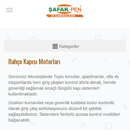
KATEGORİLER
Kategoriler
Cam Balkon
Bahçe Kapısı Motorları
Alüminyum Doğrama
Günümüz teknolojisinde Toplu konutlar, apartmanlar, villa vb.
Alüminyum Korkuluk
otoparklarda hem giriş çıkışları kontrol altına almak, hemde
Otomatik Panjur
güvenliği sağlamak amaçlı Sürgülü kapı sistemleri
kullanılmaktadır.
Stor Garaj Kapıları
Uzaktan kumandalı veya güvenlik kulübesi buton kontrollü
Fotoselli Kapılar
olarak giriş çıkış sürkülasyonunu düzenli bir şekilde
sağlayabilirsiniz. Sistemlere hertürlü access kontrol modülleri
Bahçe Kapısı Motorları
bağlanabilir.
Seksiyonel Kapılar